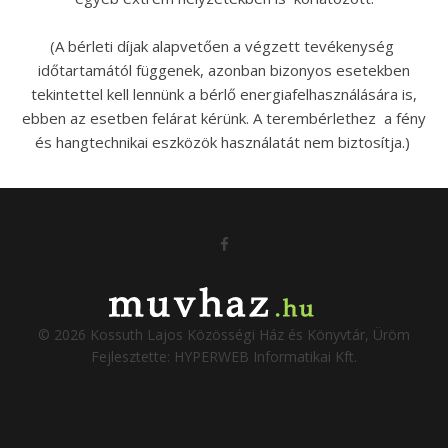
(A bérleti díjak alapvetően a végzett tevékenység
időtartamától függenek, azonban bizonyos esetekben
tekintettel kell lennünk a bérlő energiafelhasználására is,
ebben az esetben felárat kérünk. A terembérlethez a fény
és hangtechnikai eszközök használatát nem biztosítja.)
©
2026
Kossuth Lajos Közösségi Ház és Könyvtár, Üröm
Fejlesztette:
HYPERWEB Informatikai Kft.