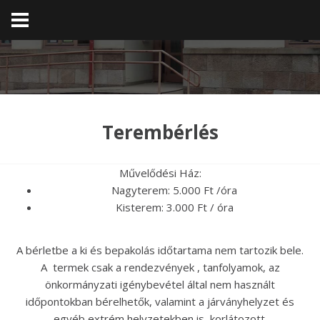
Terembérlés
Művelődési Ház:
Nagyterem: 5.000 Ft /óra
Kisterem: 3.000 Ft / óra
A bérletbe a ki és bepakolás időtartama nem tartozik bele.
A termek csak a rendezvények , tanfolyamok, az
önkormányzati igénybevétel által nem használt
időpontokban bérelhetők, valamint a járványhelyzet és
egyéb extrém helyzetekben is korlátozott.